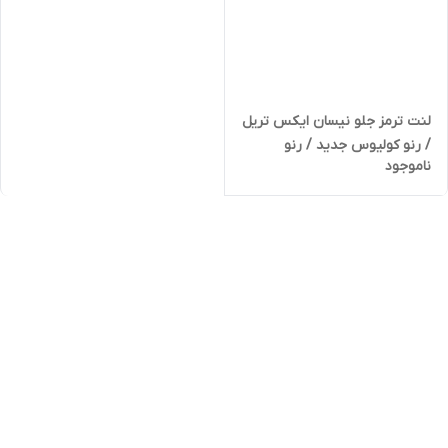
لنت ترمز جلو نیسان ایکس تریل
/ رنو کولیوس جدید / رنو
ناموجود
تالیسمان الیگ RA10 22065