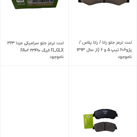
لنت ترمز جلو رانا / رانا پلاس /
لنت ترمز جلو سرامیکی مزدا 323
پژو206 تیپ 5 و 6 (از سال 1393
FL,GLX الیگ 23490 FA02
ناموجود
ناموجود
به بعد) / پژو 207 (از سال 1394
به بعد) / 206صندوقدار V8
مدل93 به بالا / 207صندوقدار /
دانگ فنگ H30 CROSS الیگ
IC02 30119