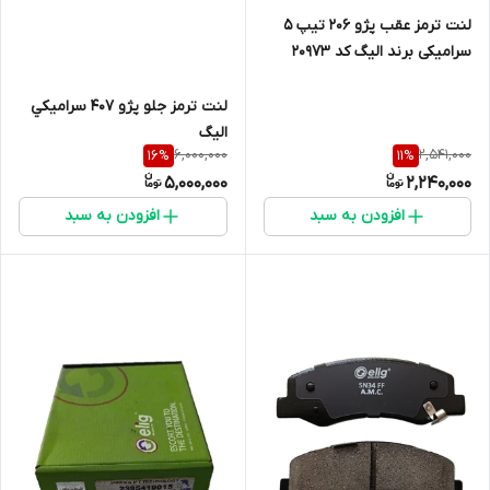
لنت ترمز عقب پژو ۲۰۶ تیپ ۵
سرامیکی برند الیگ کد 20973
لنت ترمز جلو پژو 407 سراميکي
الیگ
6,000,000
2,541,000
16
%
11
%
5,000,000
2,240,000
افزودن به سبد
افزودن به سبد