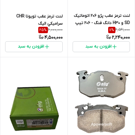
لنت ترمز عقب پژو 206 اتوماتیک
لنت ترمز عقب تويوتا CHR
SD و H30 دانگ فنگ - 206 تیپ
سراميکي الیگ
6,000,000
2,541,000
25
%
11
%
5 و 6 - پژو 207تا سال 90 کد
4,500,000
2,240,000
20973 الیگ PA05
افزودن به سبد
افزودن به سبد