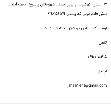
3-استان، کهگلویه و بویر احمد ، شهرستان یاسوج ، نجف آباد ،
نبش قائم غربی کد پستی: 9198156519
ارسال کالا از این دو شهر انجام می شود
تلفن:
09900100415
ایمیل:
jahaanlent@gmail.com