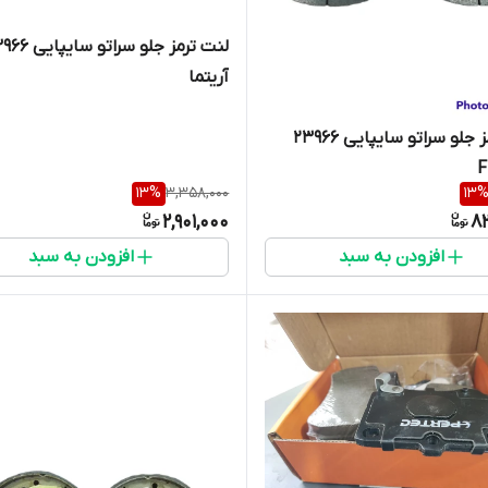
لنت ترمز جلو سراتو سا
آریتما
لنت ترمز جلو سراتو سایپایی 23966
13
%
3,358,000
13
2,901,000
8
افزودن به سبد
افزودن به سبد