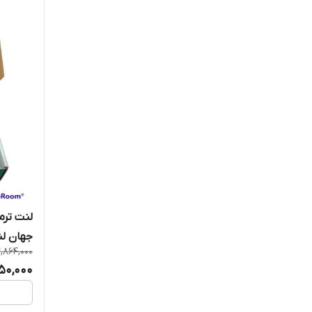
PERTEC پرتک
PLATINUM پلاتینوم ( مالزی )
SEGAL سگال (چین)
SHB اس اچ بی (چین)
SMART اسمارت (کره جنوبی)
SPARETEX اسپارتکس
TEXTAR ISACO تکستار ایساکو
جهان ل
YES-Q یس کیو (کره جنوبی)
2,864,000
650,000
آکمن