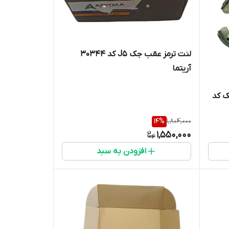
لنت ترمز عقب جک J5 کد 30344
آریتما
ک کد
14
%
1,804,000
1,550,000
افزودن به سبد