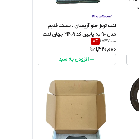
 کد
لنت ترمز جلو آریسان ، سمند قدیم
مدل 90 به پایین کد 21209 جهان لنت
18
%
1,737,000
1,420,000
افزودن به سبد