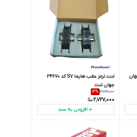
 پژو 405 کد 21209 جهان
لنت ترمز عقب هایما S7 کد 24670
جهان لنت
14
%
3,199,000
2,727,000
افزودن به سبد