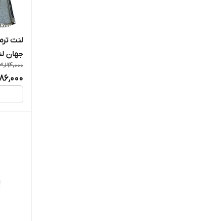
جهان ل
3,194,000
686,000