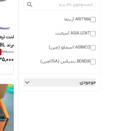
ASIA LENT آسیالنت
برند FBL
ASIMCO آسیمکو (چین)
%
968,000
35,000
BENDIX بندیکس (USAچین)
BESER بشر ترکیه
موجودی
BLUE
CERMANTEX ژرمن تکس
CISIMEO سیسیمئو (آلمان)