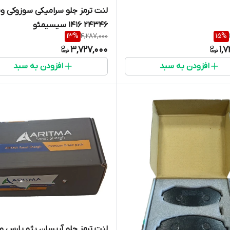
لنت ترمز جلو سرامیکی سوزوکی ویت
24346 1416 سیسیمئو
13
%
4,287,000
15
%
3,727,000
1,
افزودن به سبد
افزودن به سبد