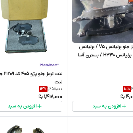
لنت ترمز جلو برلیانس V5 / برلیانس
H320 / برلیانس H330 / بسترن آسا
B30 / برلیانس CROSS C3 / ام جی
360 MG غیر توربو 23130 سرامیکی
لنت ترمز جلو
 برند پرتک
لنت
14
%
1,655,000
10
%
4
1,418,000
4,0
افزودن به سبد
افزودن به سبد