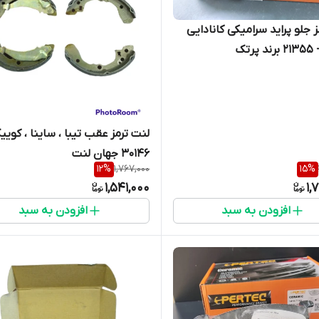
 جلو پراید سرامیکی کانادایی
لنت ترمز عقب تیبا ، ساینا ، کویی
30146 جهان لنت
12
%
1,767,000
15
%
1,541,000
1,
افزودن به سبد
افزودن به سبد