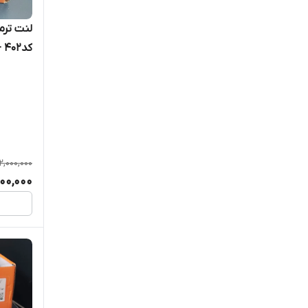
ELIG الیگ
لنت ترمز
FBL اف بی ال
کد402 - 21355 برند پرتک
FEATCO فیتکو (چین)
FERODO فرودو ( انگلستان )
FIXEN فیکسن (کره جنوبی)
2,000,000
GENIUS جنیوس (چین)
700,000
HI-Q های کیو (کره جنوبی)
HI-TECH های تک (کره جنوبی)
IRANLENT ایران لنت
IWT آی دبلیو تی (کره جنوبی)