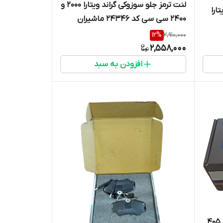
لنت ترمز جلو سوزوکی گراند ویتارا 2000 و
ارا
2400 سی سی کد 24346 ماشیران
12
%
2,910,000
2,558,000
افزودن به سبد
لنت ترمز جلو آریسان پژو پارس و 405