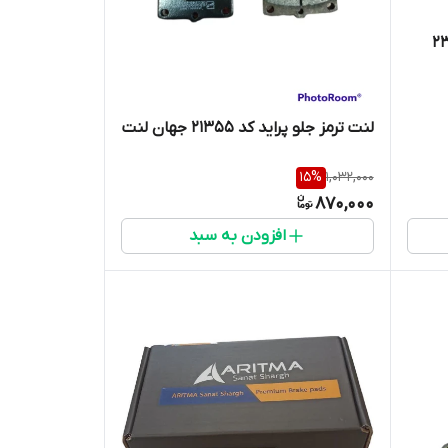
یپایی 23966
لنت ترمز جلو پراید کد 21355 جهان لنت
15
%
1,032,000
870,000
افزودن به سبد