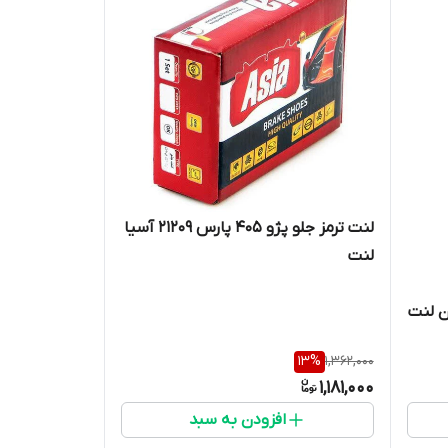
لنت ترمز جلو پژو 405 پارس 21209 آسیا
لنت
13
%
1,362,000
1,181,000
افزودن به سبد