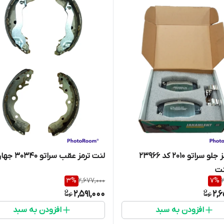
لنت ترمز جلو سراتو 2010 کد 23966
لنت ترمز عقب سراتو 30340 جهان لنت
نت
3
%
2,677,000
7
%
2,591,000
2,
افزودن به سبد
افزودن به سبد