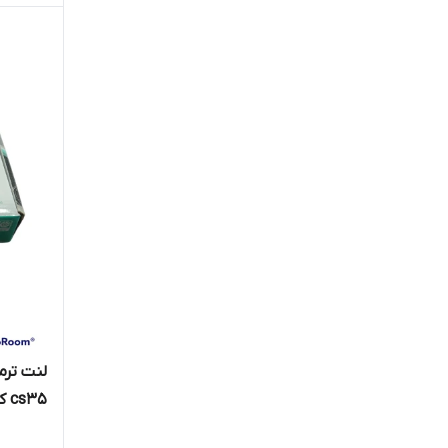
الرو ELROW
امکو
برنتا BRENTA
پارس لنت PARS LENT
پایاز
تکلان توس
دیسکی لنت
دیمه DIMEH
لنت ترم
رزمی لنت
cs35 کد 24934 جهان لنت
سیف لاین SAFE LINE