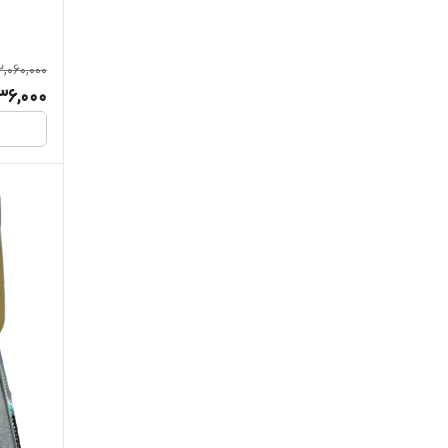
فام FAM
2,060,000
لاریسا
736,000
لنت ترمز BKT
ماشیران MACHIRUN
یسنا لنت YASNA LENT