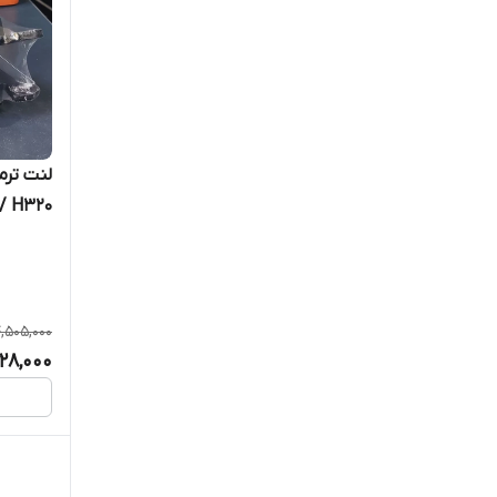
JAHAN LENT جهان لنت
JAHAN TORMOZ جهان ترمز کاشان
KASHIAMA کاشیاما (ژاپن)
LEON لئون (کره جنوبی)
MANDO ماندو (کره جنوبی)
کانادایی
MATLLY متلی (ترکیه)
,505,000
MHCO ام اچ کو (چین)
28,000
NISHINBO نیشینبو ژاپن
o-pure اوپیور (ژاپن)