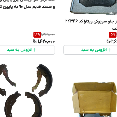
و سمند قدیم مدل 90 به پایین
21209 آریتما
لنت ترمز جلو سوزوکی ویتارا کد 24346
نت
18
%
1,737,000
15
%
1,420,000
2,
افزودن به سبد
افزودن به سبد