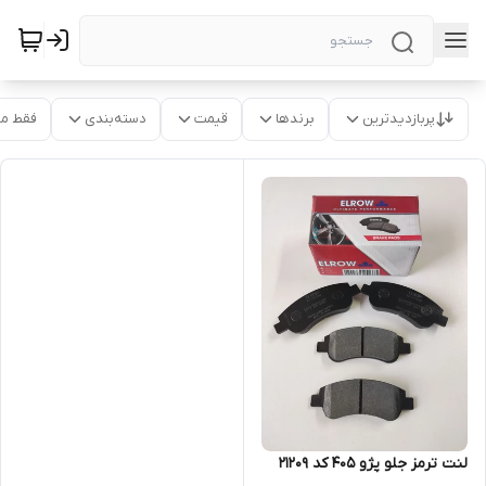
پربازدیدترین
برندها
قیمت
دسته‌بندی
فقط م
لنت ترمز جلو پژو 405 کد 21209