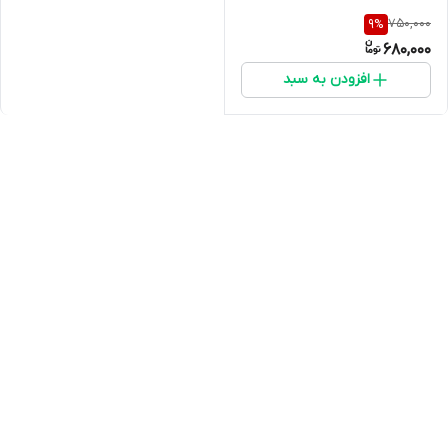
750,000
9
%
680,000
افزودن به سبد