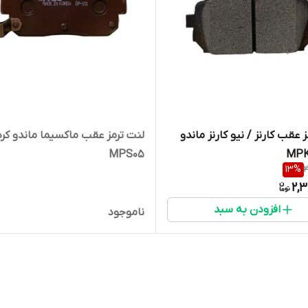
 عقب کارنز / نیو کارنز ماندو
لنت ترمز عقب ماکسیما ماندو کره
MPS05
13
%
2
2,3
افزودن به سبد
ناموجود