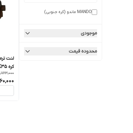
MANDO ماندو (کره جنوبی)
موجودی
محدوده قیمت
لنت ترمز
کره MPK35
,723,000
60,000