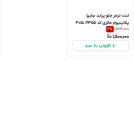
لنت ترمز جلو پراید سایپا
پلاتینیوم مالزی کد 21355 3050
1,573,000
4
%
1,500,000
افزودن به سبد