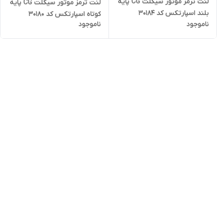
لنت ترمز موتور سیکلت CG پایه
لنت ترمز موتور سیکلت CG پایه
بلند اسپارتکس کد 30184
کوتاه اسپارتکس کد 30180
ناموجود
ناموجود