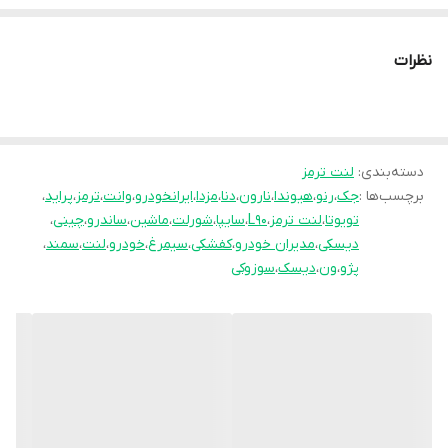
محصولات این مجموعه مورد تست و تایید
سازمان استاندارد قرار گرفته است. جهان لنت با
نظرات
نوآوری فرمولاسیون جدید محصول فوق را با نام
انحصاری
pk
تولید نموده و موفق شده تا عملکرد
جشمگیر و رضایت بخشی را ارائه نماید. محصلول
تولید شده موفق به جلب رضایت حداکثری
دسته‌بندی
:
لنت ترمز
برچسب‌ها :
جک
،
رنو
،
هیوندا
،
نارون
،
دنا
،
مزدا
،
ایرانخودرو
،
وانت
،
ترمز
،
پراید
،
کاربران شده است به طوری پیمایش و عمر مفید
تویوتا
،
لنت ترمز
،
L90
،
سایپا
،
شورلت
،
ماشین
،
ساندرو
،
چینی
،
آن قابل قبول است و در زمان استفاده به هیچ
دیسکی
،
مدیران خودرو
،
کفشکی
،
سیمرغ
،
خودرو
،
لنت
،
سمند
،
عنوان سوت نمی کشد و از همه مهمتر اینکه
پژو
،
ون
،
دیسک
،
سوزوکی
راننده با اطمینان خاطر اقدام به ترمز گیری می
نماید.