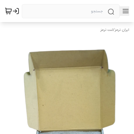
ایران ترمز
/
لنت ترمز