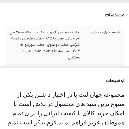
مشخصات
مناسب برای خودرو
عقب جنسيس 4 درب - عقب سانتافه 3500 سي
سي- عقب هيوندا IX45 - عقب جنسيس کوپه
شرکتي -عقب موهاوی - عقب سورنتو 2010 -
2013 -عقب سانتافه 2013 - 2016 - هيوندا
سنتنيال
شماره فنی
25520
توضیحات
جنس
صادراتی
مجموعه جهان لنت با در اختیار داشتن یکی از
متنوع ترین سبد های محصول در تلاش است تا
امکان خرید کالای با کیفیت ایرانی را برای تمام
هموطنان عزیز فراهم نماید.لازم بذکر است تمام