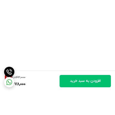
2,843,000
12
%
افزودن به سبد خرید
2,478,000