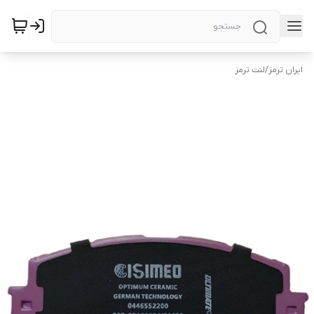
ایران ترمز
/
لنت ترمز