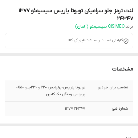
لنت ترمز جلو سرامیکی تویوتا یاریس سیسیمئو 1377
24347
برند:
CISIMEO سیسیمئو (آلمان)
گارانتی اصالت و سلامت فیزیکی کالا
مشخصات
مناسب برای خودرو
تویوتا یاریس-برلیانس 220 و 230جلو X50-
پریوس-وینگل تک کابین
شماره فنی
24347 1377