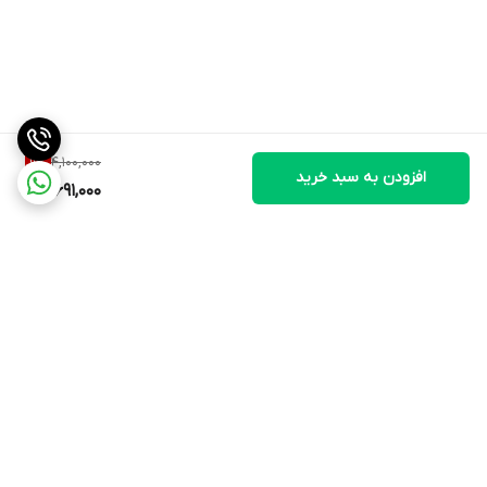
4,100,000
9
%
افزودن به سبد خرید
3,691,000
برگشت به بالا