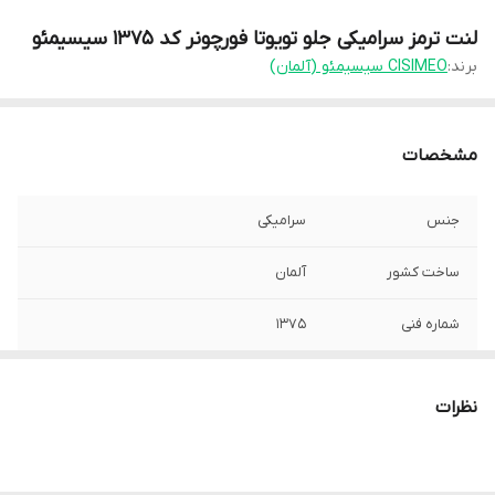
لنت ترمز سرامیکی جلو تویوتا فورچونر کد 1375 سیسیمئو
برند:
CISIMEO سیسیمئو (آلمان)
مشخصات
جنس
سرامیکی
ساخت کشور
آلمان
شماره فنی
1375
توضیحات مدل
تویوتا هایلوکس (2006-2012) / فوتون شاسی
خودرو
تونلند تویوتا اف جی کروز / تویوتا پرادو /
نظرات
میتسوبیشی پاجرو چهار درب 6 سیلندر /
تویوتا هایلوکس ۲۰۱۶ (ویگو شاسی بلند) /
تویوتا فورچونر / KMC T8