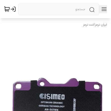
ایران ترمز
/
لنت ترمز