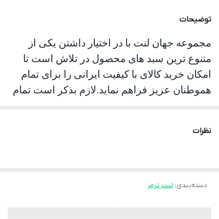
ساخت کشور
کانادا
توضیحات
مجموعه جهان لنت با در اختیار داشتن یکی از
متنوع ترین سبد های محصول در تلاش است تا
امکان خرید کالای با کیفیت ایرانی را برای تمام
هموطنان عزیز فراهم نماید.لازم بذکر است تمام
محصولات این مجموعه مورد تست و تایید
سازمان استاندارد قرار گرفته است. جهان لنت با
نظرات
نوآوری فرمولاسیون جدید محصول فوق را با نام
انحصاری
pk
تولید نموده و موفق شده تا عملکرد
جشمگیر و رضایت بخشی را ارائه نماید. محصلول
تولید شده موفق به جلب رضایت حداکثری
دسته‌بندی
:
لنت ترمز
کاربران شده است به طوری پیمایش و عمر مفید
آن قابل قبول است و در زمان استفاده به هیچ