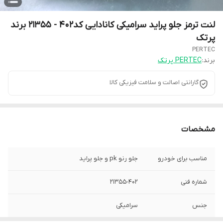
لنت ترمز جلو پراید سرامیکی کانادایی کد402 - 21355 برند
پرتک
PERTEC
برند:
PERTEC پرتک
گارانتی اصالت و سلامت فیزیکی کالا
مشخصات
مناسب برای خودرو
جلو رنو pk و جلو پراید
شماره فنی
21355-402
جنس
سرامیکی