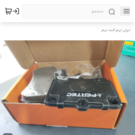
ایران ترمز
/
لنت ترمز