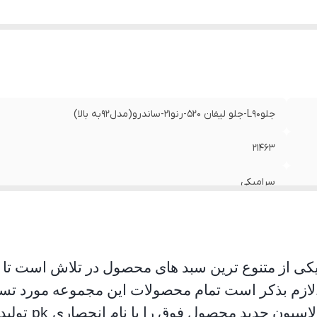
جلوL90-جلو لیفان 520-رنو21-ساندرو(مدل92به بالا)
21463
سرامیکی
کانادا
یکی از متنوع ترین سبد های محصول در تلاش است تا ام
لازم بذکر است تمام محصولات این مجموعه مورد تست 
لاسیون جدید محصول فوق را با نام انحصاری
pk
تولید