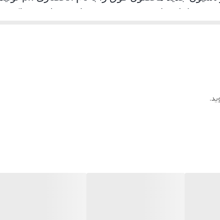
د. محصلول تولید شده موفق به جلب رضایت حداکثری
ان استفاده به هیچ عنوان سوت نمی کشد و از همه مهمت
ید.