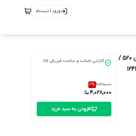
ورود | ثبت‌نام
لنت ترمز جلو رنو تندر 90 / رنو ‏ساندرو (استپ وی) / لیفان 520 /
گارانتی اصالت و سلامت فیزیکی کالا
2
%
4,138,000
4,028,000
افزودن به سبد خرید