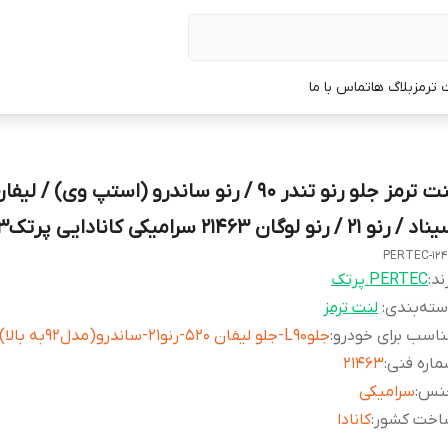
 ترمز
بلاگ ها
تماس با ما
 / رنو 21 / رنو لوگان 21463 سرامیکی کانادایی پرتک1243
PERTEC-12
ند:
PERTEC پرتک
ته‌بندی
:
لنت ترمز
اسب برای خودرو
:
جلوL90-جلو لیفان 520-رنو21-ساندرو(مدل92به بالا)
اره فنی
:
21463
نس
:
سرامیکی
اخت کشور
:
کانادا