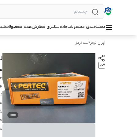
دسته‌بندی محصولات
خانه
پیگیری سفارش
همه محصولات
لنت
ایران ترمز
/
لنت ترمز
سیناد
43
بر
دس
من
شم
ج
س