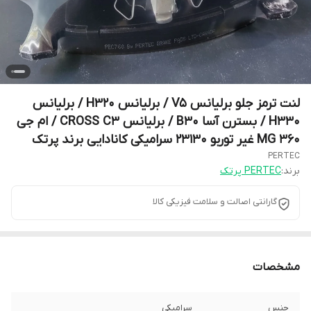
لنت ترمز جلو برلیانس V5 / برلیانس H320 / برلیانس
H330 / بسترن آسا B30 / برلیانس CROSS C3 / ام جی
360 MG غیر توربو 23130 سرامیکی کانادایی برند پرتک
PERTEC
برند:
PERTEC پرتک
گارانتی اصالت و سلامت فیزیکی کالا
مشخصات
جنس
سرامیکی