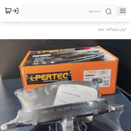
ایران ترمز
/
لنت ترمز