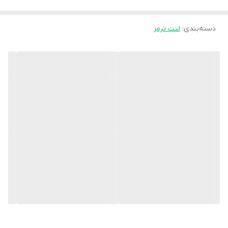
جشمگیر و رضایت بخشی را ارائه نماید. محصلول
تولید شده موفق به جلب رضایت حداکثری
دسته‌بندی
:
لنت ترمز
کاربران شده است به طوری پیمایش و عمر مفید
آن قابل قبول است و در زمان استفاده به هیچ
عنوان سوت نمی کشد و از همه مهمتر اینکه
راننده با اطمینان خاطر اقدام به ترمز گیری می
نماید.