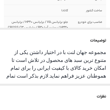
ساخت کشور
کانادا
مناسب برای خودرو
جلو برلیانس V5 / برلیانس H320 / برلیانس
H330 / بسترن آسا B30 / برلیانس CROSS C3
/ ام جی 360 MG غیر توربو
توضیحات
مجموعه جهان لنت با در اختیار داشتن یکی از
متنوع ترین سبد های محصول در تلاش است تا
امکان خرید کالای با کیفیت ایرانی را برای تمام
هموطنان عزیز فراهم نماید.لازم بذکر است تمام
محصولات این مجموعه مورد تست و تایید
سازمان استاندارد قرار گرفته است. جهان لنت با
نظرات
نوآوری فرمولاسیون جدید محصول فوق را با نام
انحصاری
pk
تولید نموده و موفق شده تا عملکرد