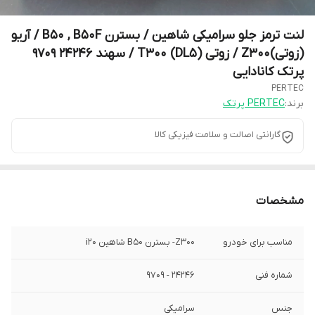
لنت ترمز جلو سرامیکی شاهین / بسترن B50 , B50F / آریو
(زوتی)Z300 / زوتی T300 (DL5) / سهند 24246 9709
پرتک کانادایی
PERTEC
برند:
PERTEC پرتک
گارانتی اصالت و سلامت فیزیکی کالا
مشخصات
مناسب برای خودرو
Z300- بسترن B50 شاهین i20
شماره فنی
24246 - 9709
جنس
سرامیکی