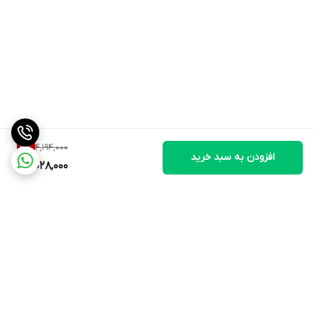
4,194,000
3
%
افزودن به سبد خرید
4,028,000
برگشت به بالا