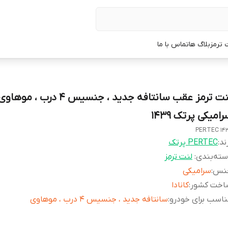
 ترمز
بلاگ ها
تماس با ما
لنت ترمز عقب سانتافه جدید ، جنسیس 4 درب ، موهاو
امیکی پرتک 1439
PERTEC 14
ند:
PERTEC پرتک
ته‌بندی
:
لنت ترمز
نس
:
سرامیکی
اخت کشور
:
کانادا
اسب برای خودرو
:
سانتافه جدید ، جنسیس 4 درب ، موهاوی