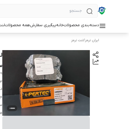
دسته‌بندی محصولات
خانه
پیگیری سفارش
همه محصولات
لنت
ایران ترمز
/
لنت ترمز
سر
39
بر
دس
ج
س
من