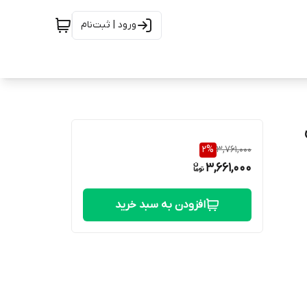
ورود | ثبت‌نام
ی
2
%
3,761,000
3,661,000
افزودن به سبد خرید