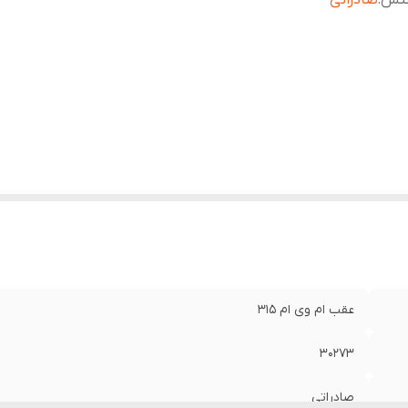
نس
:
صادراتی
عقب ام وی ام 315
30273
صادراتی