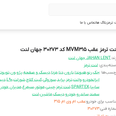
 ترمز
بلاگ ها
تماس با ما
 ترمز عقب MVM315 کد 30273 جهان لنت
ند:
JAHAN LENT جهان لنت
ته‌بندی
:
لنت ترمز
چسب‌ها :
جک
،
رنو
،
هیوندا
،
نارون
،
دنا
،
مزدا
،
دیسک و صفحه
،
پژو
،
ون
،
تویوتا
ایرانخودرو
،
وانت
،
ترمز
،
پراید
،
سوزوکی
،
کیت کلاچ
،
شورلت
،
L90
،
دیس
سایپا
،
SPARTEX
،
لنت ترمز
،
چینی
،
موتور
،
سیمرغ
،
مدیران خودرو
سمند
،
ساندرو
،
خودرو
،
دیسک
،
ماشین
،
لنت
اسب برای خودرو
:
عقب ام وی ام 315
اره فنی
:
30273