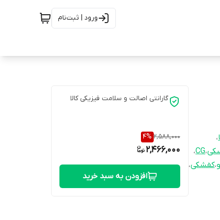
ورود | ثبت‌نام
گارانتی اصالت و سلامت فیزیکی کالا
4
%
2,588,000
،
2,466,000
کی
،
CG
،
،
کفشکی
،
افزودن به سبد خرید