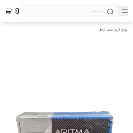
ایران ترمز
/
لنت ترمز