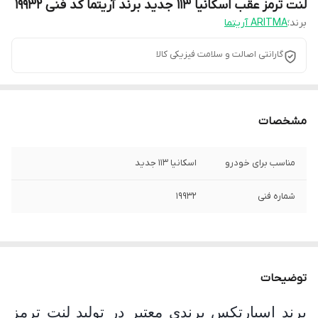
لنت ترمز عقب اسکانیا 113 جدید برند آریتما کد فنی 19932
برند:
گارانتی اصالت و سلامت فیزیکی کالا
مشخصات
مناسب برای خودرو
اسکانیا 113 جدید
شماره فنی
19932
توضیحات
برند اسپارتکس برندی معتبر در تولید لنت ترمز