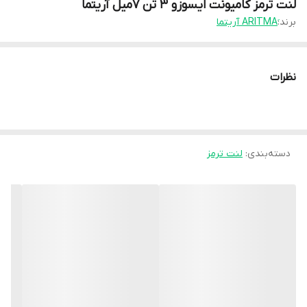
لنت ترمز کامیونت ایسوزو 3 تن 7میل آریتما
برند:
نظرات
دسته‌بندی
:
لنت ترمز