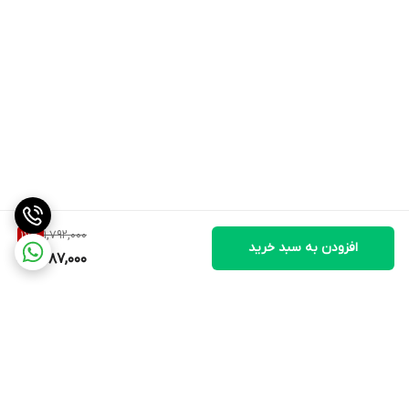
1,792,000
17
%
افزودن به سبد خرید
1,487,000
برگشت به بالا