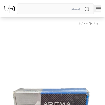
ایران ترمز
/
لنت ترمز