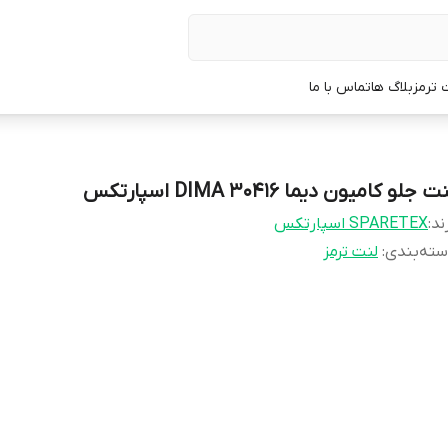
 ترمز
بلاگ ها
تماس با ما
ت جلو کامیون دیما DIMA 30416 اسپارتکس
ند:
SPARETEX اسپارتکس
ته‌بندی
:
لنت ترمز