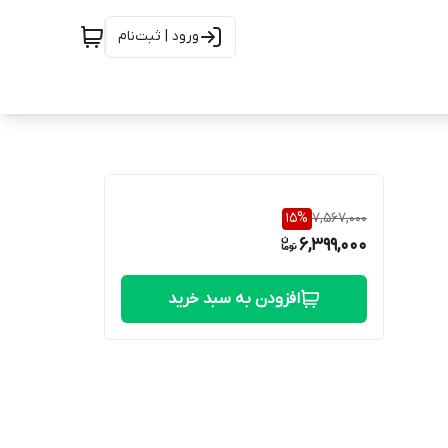
ورود | ثبت‌نام
15
%
7,567,000
6,399,000
افزودن به سبد خرید