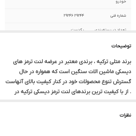
خودرو
شماره فنی
29244 29246
تعداد در بسته‌بندی
یکدست
توضیحات
برند متلی ترکیه ، برندی معتبر در عرضه لنت ترمز های
دیسکی ماشین الات سنگین است که همواره در حال
گسترش تنوع محصولات خود در کنار کیفیت بالای آنهاست
. از با کیفیت ترین برندهای لنت ترمز دیسکی ترکیه در
ماشین آلات سنگین ، میتوان برند متلی را عنوان نمود .
نظرات