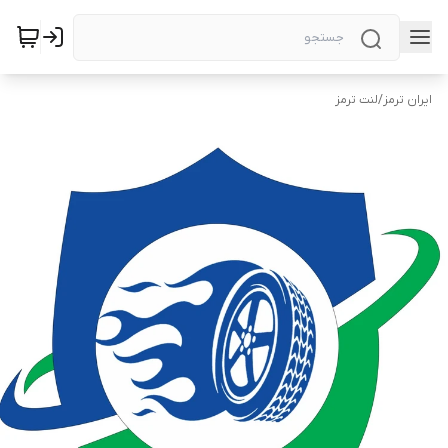
ایران ترمز
/
لنت ترمز