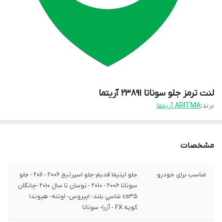
لنت ترمز جلو سوناتا 23891 آریتما
برند:
مشخصات
مناسب برای خودرو
جلو اپتيما قديم-جلو اسپرتيج 2006 - 2011 - جلو
سوناتا 2006 - 2010 - توسان تا سال 2010 -چانگان
cs35 شاسي بلند- اپيروس- اونته- هيوندا
کوپه FX - آزرا- سوناتا