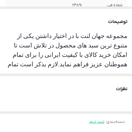
شماره فنی
23891
جنس
صادراتی
توضیحات
مجموعه جهان لنت با در اختیار داشتن یکی از
متنوع ترین سبد های محصول در تلاش است تا
امکان خرید کالای با کیفیت ایرانی را برای تمام
هموطنان عزیز فراهم نماید.لازم بذکر است تمام
محصولات این مجموعه مورد تست و تایید
سازمان استاندارد قرار گرفته است. جهان لنت با
نظرات
نوآوری فرمولاسیون جدید محصول فوق را با نام
انحصاری
pk
تولید نموده و موفق شده تا عملکرد
جشمگیر و رضایت بخشی را ارائه نماید. محصلول
تولید شده موفق به جلب رضایت حداکثری
دسته‌بندی
:
لنت ترمز
کاربران شده است به طوری پیمایش و عمر مفید