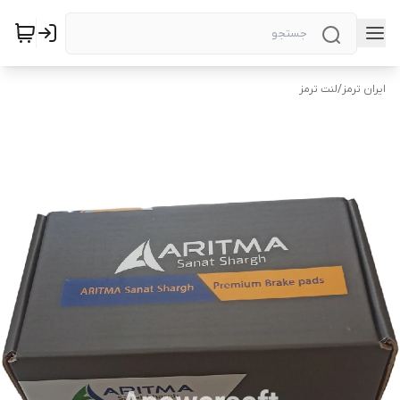
ایران ترمز
/
لنت ترمز