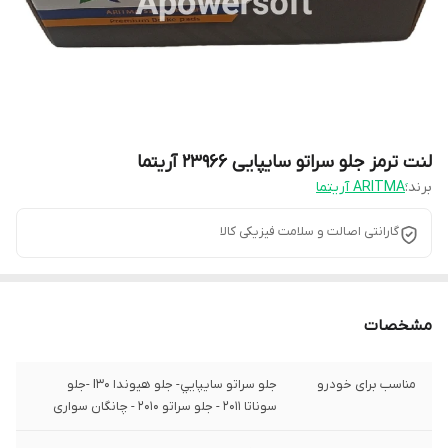
لنت ترمز جلو سراتو سایپایی 23966 آریتما
برند:
گارانتی اصالت و سلامت فیزیکی کالا
مشخصات
مناسب برای خودرو
جلو سراتو سايپايي- جلو هيوندا I30 -جلو
سوناتا 2011 - جلو سراتو 2010 - چانگان سواری