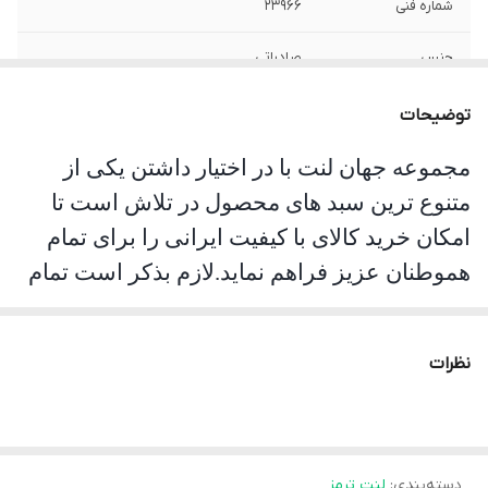
شماره فنی
23966
جنس
صادراتی
توضیحات
مجموعه جهان لنت با در اختیار داشتن یکی از
متنوع ترین سبد های محصول در تلاش است تا
امکان خرید کالای با کیفیت ایرانی را برای تمام
هموطنان عزیز فراهم نماید.لازم بذکر است تمام
محصولات این مجموعه مورد تست و تایید
سازمان استاندارد قرار گرفته است. جهان لنت با
نظرات
نوآوری فرمولاسیون جدید محصول فوق را با نام
انحصاری
pk
تولید نموده و موفق شده تا عملکرد
جشمگیر و رضایت بخشی را ارائه نماید. محصلول
تولید شده موفق به جلب رضایت حداکثری
دسته‌بندی
:
لنت ترمز