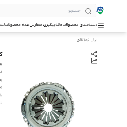
دسته‌بندی محصولات
خانه
پیگیری سفارش
همه محصولات
لنت
ایران ترمز
/
کلاچ
کیت 
بر
دس
بر
من
شم
تع