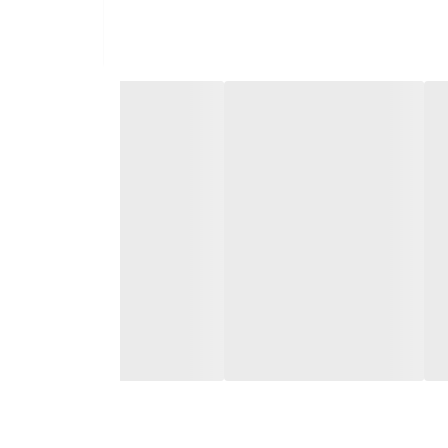
صول در تلاش است تا امکان
لازم بذکر است تمام محصولات
ن لنت با نوآوری
وفق شده تا عملکرد جشمگیر
یت حداکثری کاربران شده
اده به هیچ عنوان سوت نمی
می نماید.