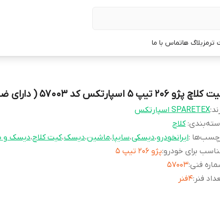
 ترمز
بلاگ ها
تماس با ما
کلاچ پژو 206 تیپ 5 اسپارتکس کد 57003 ( دارای ضمانت )
ند:
SPARETEX اسپارتکس
ته‌بندی
:
کلاچ
چسب‌ها :
ایرانخودرو
،
دیسکی
،
سایپا
،
ماشین
،
دیسک
،
کیت کلاچ
،
دیسک و 
اسب برای خودرو
:
پژو 206 تیپ 5
اره فنی
:
57003
داد فنر
:
4فنر