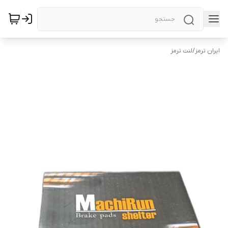
ایران ترمز
/
لنت ترمز