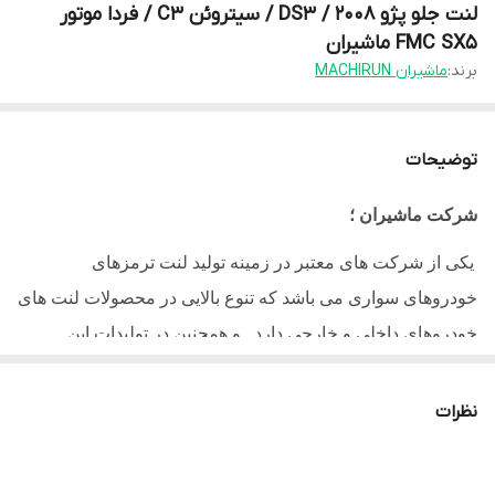
لنت جلو پژو 2008 / DS3 / سیتروئن C3 / فردا موتور
FMC SX5 ماشیران
برند:
ماشیران MACHIRUN
توضیحات
شرکت ماشیران ؛
یکی از شرکت های معتبر در زمینه تولید لنت ترمزهای
خودروهای سواری می باشد که تنوع بالایی در محصولات لنت های
خودروهای داخلی و خارجی دارد . و همچنین در تولیدات این
مجموعه لنت ترمزهای کفشکی نیز موجود می باشد . کارخانه
تولیدی این شرکت در شهرک صنعتی اراک واقع می باشد.
نظرات