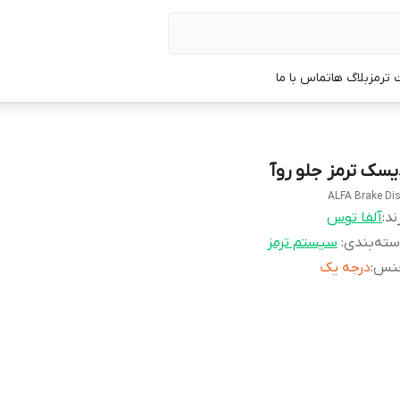
 ترمز
بلاگ ها
تماس با ما
یسک ترمز جلو روآ
ALFA Brake Di
ند:
آلفا توس
ته‌بندی
:
سیستم ترمز
نس
:
درجه یک