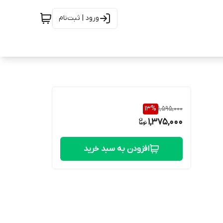
ورود | ثبت‌نام
13
%
1,595,000
1,375,000
افزودن به سبد خرید