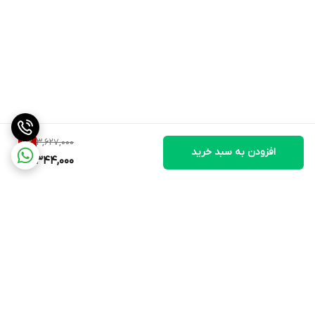
3,627,000
7
%
افزودن به سبد خرید
3,344,000
برگشت به بالا