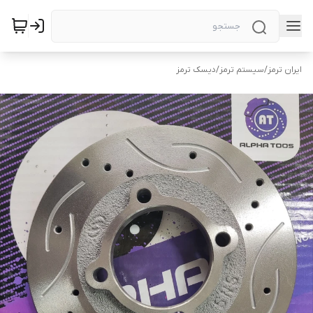
ایران ترمز
/
سیستم ترمز
/
دیسک ترمز