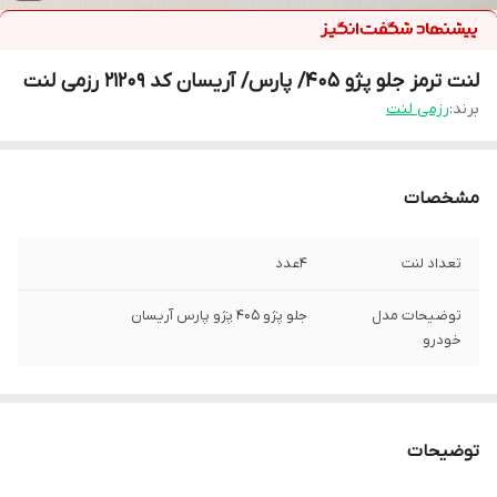
لنت ترمز جلو پژو 405/ پارس/ آریسان کد 21209 رزمی لنت
برند:
رزمی لنت
مشخصات
تعداد لنت
4عدد
توضیحات مدل
جلو پژو 405 پژو پارس آریسان
خودرو
توضیحات