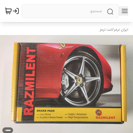
ایران ترمز
/
لنت ترمز