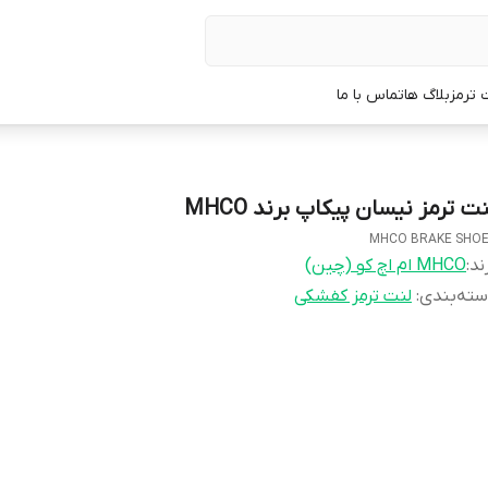
 ترمز
بلاگ ها
تماس با ما
ت ترمز نیسان ‏پیکاپ برند MHCO
MHCO BRAKE SHO
ند:
MHCO ام اچ کو (چین)
ته‌بندی
:
لنت ترمز کفشکی