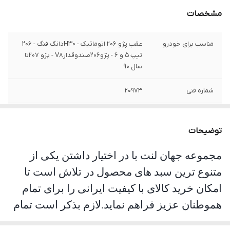
مشخصات
مناسب برای خودرو
عقب پژو 206 اتوماتیک - H30دانگ فنگ - 206
تیپ 5 و 6 - پژو206صندوقدارV8 - پژو 207تا
سال 90
شماره فنی
20973
جنس
صادراتی
توضیحات
مجموعه جهان لنت با در اختیار داشتن یکی از
متنوع ترین سبد های محصول در تلاش است تا
امکان خرید کالای با کیفیت ایرانی را برای تمام
هموطنان عزیز فراهم نماید.لازم بذکر است تمام
محصولات این مجموعه مورد تست و تایید