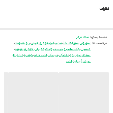
سازمان استاندارد قرار گرفته است. جهان لنت با
نظرات
نوآوری فرمولاسیون جدید محصول فوق را با نام
انحصاری
pk
تولید نموده و موفق شده تا عملکرد
جشمگیر و رضایت بخشی را ارائه نماید. محصلول
تولید شده موفق به جلب رضایت حداکثری
دسته‌بندی
:
لنت ترمز
برچسب‌ها :
سوزوکی
،
شورلت
،
L90
،
سایپا
،
ایرانخودرو
،
چینی
،
رنو
،
هیوندا
،
کاربران شده است به طوری پیمایش و عمر مفید
ماشین
،
جک
،
ساندرو
،
دیسک
،
وانت
،
مدیران خودرو
،
تویوتا
،
آن قابل قبول است و در زمان استفاده به هیچ
سمند
،
ترمز
،
پژو
،
کفشکی
،
دیسکی
،
لنت ترمز
،
خودرو
،
دنا
،
مزدا
،
عنوان سوت نمی کشد و از همه مهمتر اینکه
سیمرغ
،
پراید
،
لنت
راننده با اطمینان خاطر اقدام به ترمز گیری می
نماید.