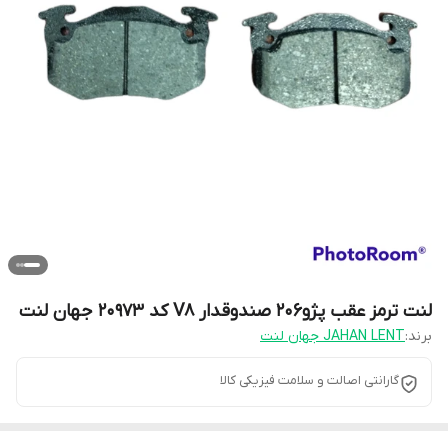
لنت ترمز عقب پژو206 صندوقدار V8 کد 20973 جهان لنت
برند:
JAHAN LENT جهان لنت
گارانتی اصالت و سلامت فیزیکی کالا