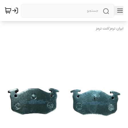
ایران ترمز
/
لنت ترمز