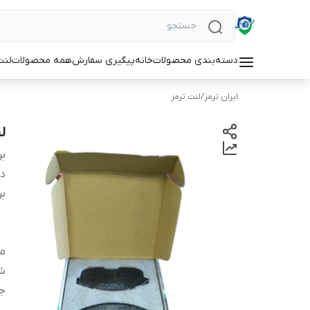
دسته‌بندی محصولات
خانه
پیگیری سفارش
همه محصولات
لنت
ایران ترمز
/
لنت ترمز
لن
بر
دس
بر
من
شم
ج