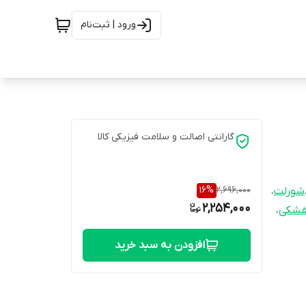
ورود | ثبت‌نام
گارانتی اصالت و سلامت فیزیکی کالا
16
%
2,696,000
شورلت
،
2,254,000
فشکی
،
افزودن به سبد خرید