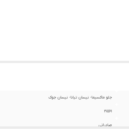
جلو ماکسیما- نیسان تیانا- نیسان جوک
21561
صادراتی