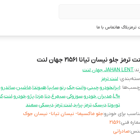
 ترمز
بلاگ ها
تماس با ما
ت ترمز جلو نیسان تیانا 21561 جهان لنت
ند:
JAHAN LENT جهان لنت
ته‌بندی
:
لنت ترمز
چسب‌ها :
ایرانخودرو
،
چینی
،
وانت
،
جک
،
رنو
،
سایپا
،
هیوندا
،
ماشین
،
ساندرو
،
L90
،
مدیران خودرو
،
سوزوکی
،
سیمرغ
،
دنا
،
مزدا
،
پژو
،
خودرو
،
لنت
،
ک
تویوتا
،
دیسک
،
ترمز
،
پراید
،
لنت ترمز
،
دیسکی
،
سمند
اسب برای خودرو
:
جلو ماکسیما- نیسان تیانا- نیسان جوک
اره فنی
:
21561
نس
:
صادراتی