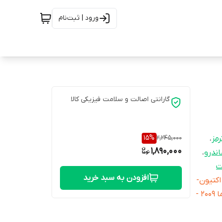
ورود | ثبت‌نام
گارانتی اصالت و سلامت فیزیکی کالا
15
%
2,245,000
رمز
،
1,890,000
ندرو
،
ت
افزودن به سبد خرید
موسو -عقب اکتيون-
عقب تراجت رکسون-اسپرتيج 2006 - 2010 - آزرا قديم- پاژن- اپتيما 2009 -