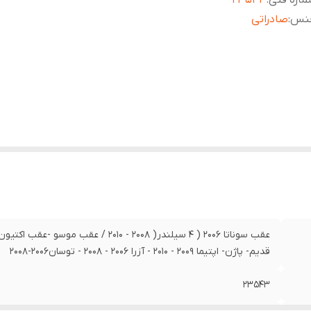
اره فنی
:
23543
نس
:
صادراتی
قديم- پاژن- اپتيما 2009 - 2010 - آزرا 2006 - 2008 - توسان2006-2008
23543