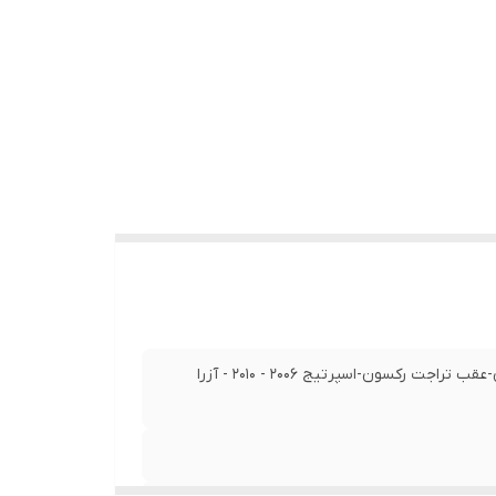
عقب سوناتا 2006 ( 4 سيلندر( 2008 - 2010 / عقب موسو -عقب اکتيون-عقب تراجت رکسون-اسپرتيج 2006 - 2010 - آزرا