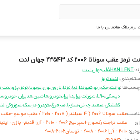
 ترمز
بلاگ ها
تماس با ما
ت ترمز عقب سوناتا 2006 کد 23543 جهان لنت
ند:
JAHAN LENT جهان لنت
ته‌بندی
:
لنت ترمز
چسب‌ها :
وانت
،
جک
،
رنو
،
هیوندا
،
دنا
،
مزدا
،
نارون
،
ون
،
تویوتا
،
ترمز
،
پژو
،
لنت ت
دیسکی
،
L90
،
شورلت
،
پراید
،
ایرانخودرو
،
ماشین
،
مدیران خودرو
،
سا
کفشکی
،
سمند
،
چینی
،
سایپا
،
سیمرغ
،
خودرو
،
دیسک
،
سوزوکی
،
لن
ناسب
عقب سوناتا 2006 ( 4 سيلندر( 2008 - 2010 / عقب 
ای
ودرو
:
2010 - آزرا 2006 - 2008 - توسان2006-2008