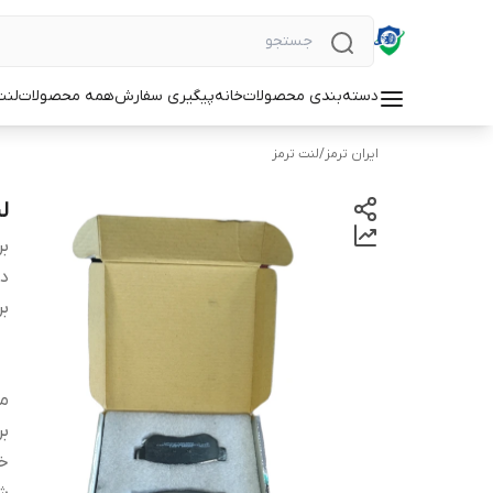
دسته‌بندی محصولات
خانه
پیگیری سفارش
همه محصولات
لنت
ایران ترمز
/
لنت ترمز
لن
بر
دس
بر
م
بر
خ