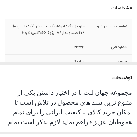
مشخصات
مناسب برای خودرو
جلو پژو 206 اتوماتیک - جلو پژو 207 تا سال 90 -
206 صندوقدارV8 -پژو206SDتیپ 5 و 6
شماره فنی
23599
جنس
صادراتی
توضیحات
مجموعه جهان لنت با در اختیار داشتن یکی از
متنوع ترین سبد های محصول در تلاش است تا
امکان خرید کالای با کیفیت ایرانی را برای تمام
هموطنان عزیز فراهم نماید.لازم بذکر است تمام
محصولات این مجموعه مورد تست و تایید