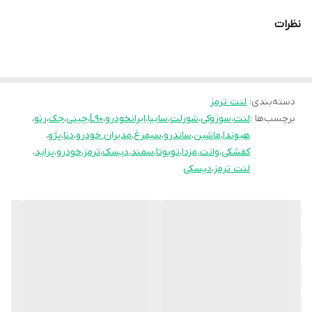
سازمان استاندارد قرار گرفته است. جهان لنت با
نظرات
نوآوری فرمولاسیون جدید محصول فوق را با نام
انحصاری
pk
تولید نموده و موفق شده تا عملکرد
جشمگیر و رضایت بخشی را ارائه نماید. محصلول
تولید شده موفق به جلب رضایت حداکثری
دسته‌بندی
:
لنت ترمز
برچسب‌ها :
لنت
،
سوزوکی
،
شورلت
،
سایپا
،
ایرانخودرو
،
L90
،
چینی
،
جک
،
رنو
،
کاربران شده است به طوری پیمایش و عمر مفید
هیوندا
،
ماشین
،
ساندرو
،
سیمرغ
،
مدیران خودرو
،
دنا
،
پژو
،
آن قابل قبول است و در زمان استفاده به هیچ
کفشکی
،
وانت
،
مزدا
،
تویوتا
،
سمند
،
دیسک
،
ترمز
،
خودرو
،
پراید
،
عنوان سوت نمی کشد و از همه مهمتر اینکه
لنت ترمز
،
دیسکی
راننده با اطمینان خاطر اقدام به ترمز گیری می
نماید.