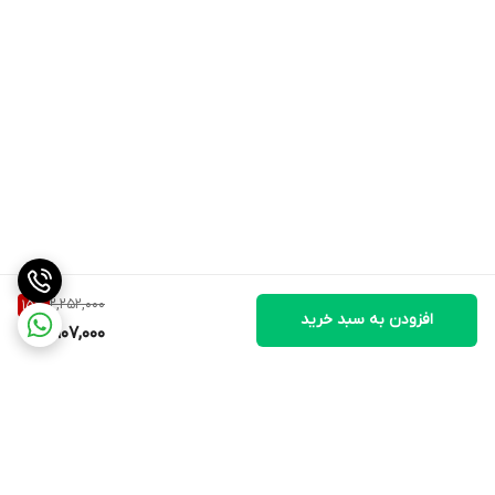
2,252,000
15
%
افزودن به سبد خرید
1,907,000