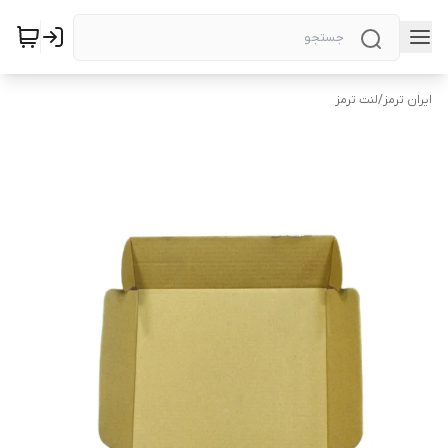
ایران ترمز
/
لنت ترمز