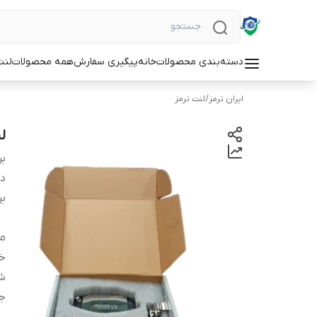
دسته‌بندی محصولات
خانه
پیگیری سفارش
همه محصولات
لنت
ایران ترمز
/
لنت ترمز
لن
بر
دس
بر
من
خ
شم
ج