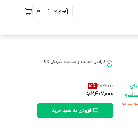
ورود | ثبت‌نام
گارانتی اصالت و سلامت فیزیکی کالا
15
%
2,864,000
کی
،
2,407,000
اندرو
لو هيوندا I30 -جلو سوناتا 2011 - جلو سراتو
افزودن به سبد خرید