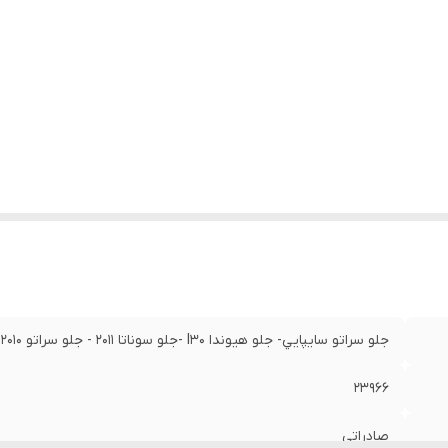
جلو سراتو سايپايي- جلو هيوندا I30 -جلو سوناتا 2011 - جلو سراتو 2010 - چانگان سواری
23966
صادراتی