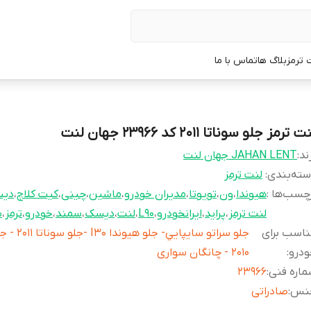
 ترمز
بلاگ ها
تماس با ما
ت ترمز جلو سوناتا 2011 کد 23966 جهان لنت
ند:
JAHAN LENT جهان لنت
ته‌بندی
:
لنت ترمز
چسب‌ها :
هیوندا
،
ون
،
تویوتا
،
مدیران خودرو
،
ماشین
،
چینی
،
کیت کلاچ
،
دیس
لنت ترمز
،
پراید
،
ایرانخودرو
،
L90
،
لنت
،
دیسک
،
سمند
،
خودرو
،
ترمز
،
س
اسب برای
جلو سراتو سايپايي- ج
ودرو
:
2010 - چانگان سواری
اره فنی
:
23966
نس
:
صادراتی