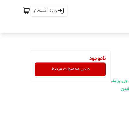
ورود | ثبت‌نام
ناموجود
دیدن محصولات مرتبط
،
ون
،
پراید
،
شین
،