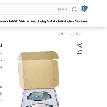
دسته‌بندی محصولات
خانه
پیگیری سفارش
همه محصولات
لنت
ایران ترمز
/
لنت ترمز
لن
بر
دس
بر
من
شم
ج