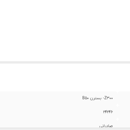
Z300- بسترن B50
24246
صادراتی