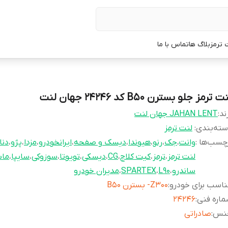
 ترمز
بلاگ ها
تماس با ما
ت ترمز جلو بسترن B50 کد 24246 جهان لنت
ند:
JAHAN LENT جهان لنت
ته‌بندی
:
لنت ترمز
چسب‌ها :
وانت
،
جک
،
رنو
،
هیوندا
،
دیسک و صفحه
،
ایرانخودرو
،
مزدا
،
پژو
،
دنا
لنت ترمز
،
ترمز
،
کیت کلاچ
،
CG
،
دیسکی
،
تویوتا
،
سوزوکی
،
سایپا
،
ما
ساندرو
،
L90
،
SPARTEX
،
مدیران خودرو
اسب برای خودرو
:
Z300- بسترن B50
اره فنی
:
24246
نس
:
صادراتی