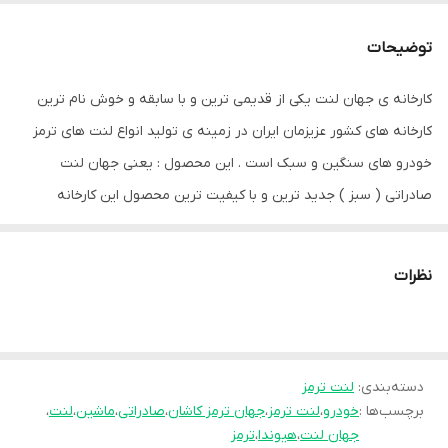
جنس
نیمه متالیک
توضیحات
مناسب برای خودرو
جک J4 , جک S5 , چانگان ایدو , کیا اسپورتیج ,
کیا پیکانتو , کیا سراتو , کیا کادنزا , هیوندای i20
کارخانه ی جهان لنت یکی از قدیمی ترین و با سابقه و خوش نام ترین
, هیوندای توسان , هیوندای i10 , هیوندای i30
, هیوندای ix35 , هیوندای سوناتا LF ,
کارخانه های کشور عزیزمان ایران در زمینه ی تولید انواع لنت های ترمز
هیوندای سوناتا YF
خودرو های سنگین و سبک است . این محصول : یعنی جهان لنت
صادراتی ( سبز ) جدید ترین و با کیفیت ترین محصول این کارخانه
شماره فنی
24320
میباشد که از فرمولاسیون به روز و بسته بندی نوینی برخوردار است .
تعداد لنت
دو جفت
طول عمر و دوام بالایی دارد و ترمز گیری نرم و ایمنی را برای رانندگان به
نظرات
ارمغان می آورد . تمامی محصولات این کارخانه از مجوز ها و استاندارد
های بین المللی لازم برخوردار هستند .
دسته‌بندی
:
لنت ترمز
برچسب‌ها :
خودرو
،
لنت ترمز
،
جهان ترمز کاشان
،
صادراتی
،
ماشین
،
لنت
،
جهان لنت
،
هیوندا
،
ترمز