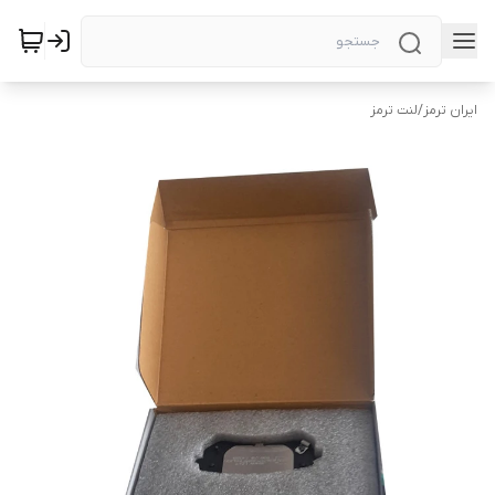
ایران ترمز
/
لنت ترمز