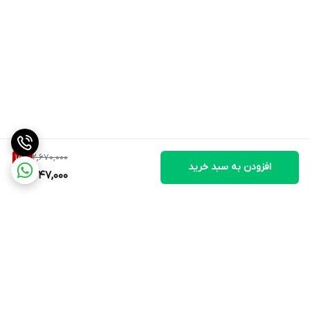
2,670,000
15
%
افزودن به سبد خرید
2,247,000
برگشت به بالا