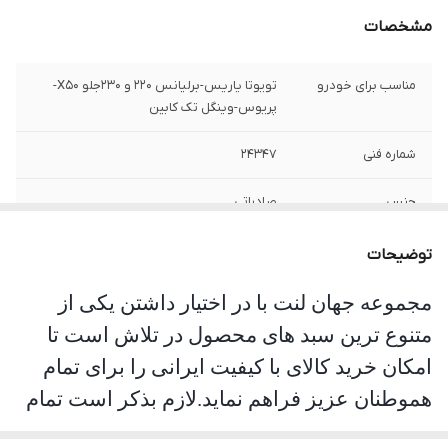
مشخصات
مناسب برای خودرو
تویوتا یاریس-برلیانس 220 و 230جلو X50-
پریوس-وینگل تک کابین
شماره فنی
24347
جنس
صادراتی
توضیحات
مجموعه جهان لنت با در اختیار داشتن یکی از
متنوع ترین سبد های محصول در تلاش است تا
امکان خرید کالای با کیفیت ایرانی را برای تمام
هموطنان عزیز فراهم نماید.لازم بذکر است تمام
محصولات این مجموعه مورد تست و تایید