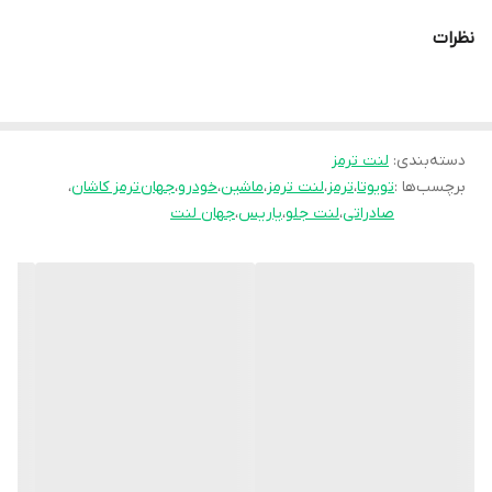
سازمان استاندارد قرار گرفته است. جهان لنت با
نظرات
نوآوری فرمولاسیون جدید محصول فوق را با نام
انحصاری
pk
تولید نموده و موفق شده تا عملکرد
جشمگیر و رضایت بخشی را ارائه نماید. محصلول
تولید شده موفق به جلب رضایت حداکثری
دسته‌بندی
:
لنت ترمز
برچسب‌ها :
تویوتا
،
ترمز
،
لنت ترمز
،
ماشین
،
خودرو
،
جهان ترمز کاشان
،
کاربران شده است به طوری پیمایش و عمر مفید
صادراتی
،
لنت جلو
،
یاریس
،
جهان لنت
آن قابل قبول است و در زمان استفاده به هیچ
عنوان سوت نمی کشد و از همه مهمتر اینکه
راننده با اطمینان خاطر اقدام به ترمز گیری می
نماید.