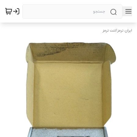
ایران ترمز
/
لنت ترمز