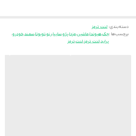
انحصاری
pk
تولید نموده و موفق شده تا عملکرد
جشمگیر و رضایت بخشی را ارائه نماید. محصلول
تولید شده موفق به جلب رضایت حداکثری
دسته‌بندی
:
لنت ترمز
برچسب‌ها :
جک
،
هیوندا
،
ماشین
،
مزدا
،
پژو
،
سایپا
،
رنو
،
تویوتا
،
سمند
،
خودرو
،
کاربران شده است به طوری پیمایش و عمر مفید
پراید
،
لنت ترمز
،
لنت
،
ترمز
آن قابل قبول است و در زمان استفاده به هیچ
عنوان سوت نمی کشد و از همه مهمتر اینکه
راننده با اطمینان خاطر اقدام به ترمز گیری می
نماید.