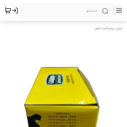
ایران ترمز
/
لنت ترمز