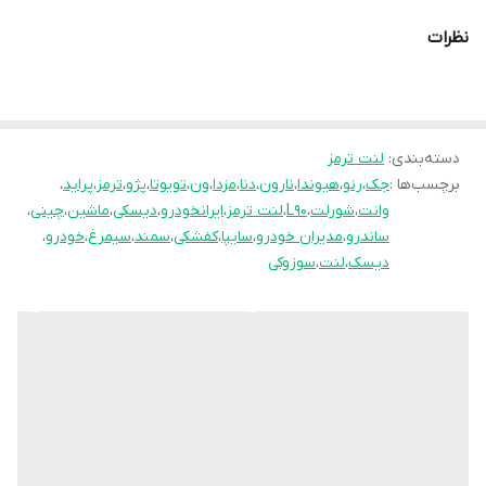
سازمان استاندارد قرار گرفته است. جهان لنت با
نظرات
نوآوری فرمولاسیون جدید محصول فوق را با نام
انحصاری
pk
تولید نموده و موفق شده تا عملکرد
جشمگیر و رضایت بخشی را ارائه نماید. محصلول
تولید شده موفق به جلب رضایت حداکثری
دسته‌بندی
:
لنت ترمز
برچسب‌ها :
جک
،
رنو
،
هیوندا
،
نارون
،
دنا
،
مزدا
،
ون
،
تویوتا
،
پژو
،
ترمز
،
پراید
،
کاربران شده است به طوری پیمایش و عمر مفید
وانت
،
شورلت
،
L90
،
لنت ترمز
،
ایرانخودرو
،
دیسکی
،
ماشین
،
چینی
،
آن قابل قبول است و در زمان استفاده به هیچ
ساندرو
،
مدیران خودرو
،
سایپا
،
کفشکی
،
سمند
،
سیمرغ
،
خودرو
،
عنوان سوت نمی کشد و از همه مهمتر اینکه
دیسک
،
لنت
،
سوزوکی
راننده با اطمینان خاطر اقدام به ترمز گیری می
نماید.