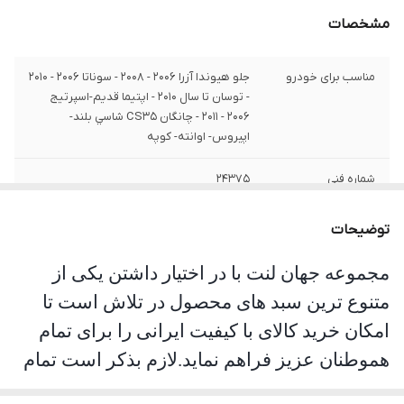
مشخصات
مناسب برای خودرو
جلو هيوندا آزرا 2006 - 2008 - سوناتا 2006 - 2010
- توسان تا سال 2010 - اپتيما قديم-اسپرتيج
2006 - 2011 - چانگان CS35 شاسي بلند-
اپيروس- اوانته- کوپه
شماره فنی
24375
جنس
صادراتی
توضیحات
مجموعه جهان لنت با در اختیار داشتن یکی از
متنوع ترین سبد های محصول در تلاش است تا
امکان خرید کالای با کیفیت ایرانی را برای تمام
هموطنان عزیز فراهم نماید.لازم بذکر است تمام
محصولات این مجموعه مورد تست و تایید