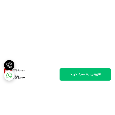
3,266,000
15
%
افزودن به سبد خرید
2,759,000