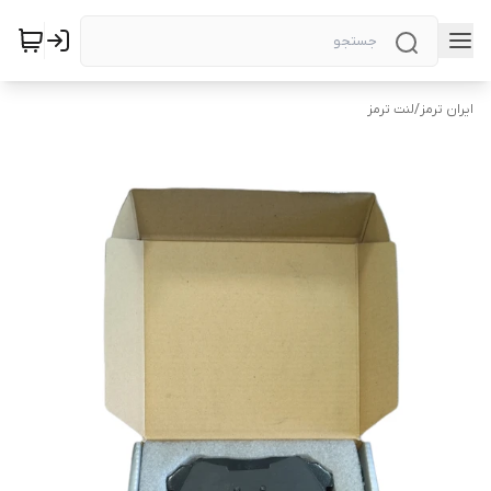
ایران ترمز
/
لنت ترمز