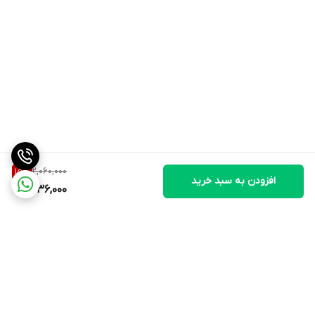
2,060,000
15
%
افزودن به سبد خرید
1,736,000
برگشت به بالا