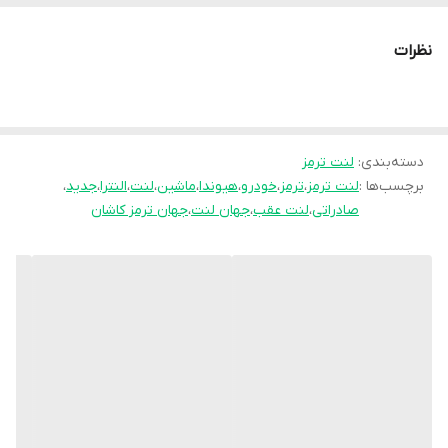
نظرات
دسته‌بندی
:
لنت ترمز
برچسب‌ها :
لنت ترمز
،
ترمز
،
خودرو
،
هیوندا
،
ماشین
،
لنت
،
النترا
،
جدید
،
صادراتی
،
لنت عقب
،
جهان لنت
،
جهان ترمز کاشان