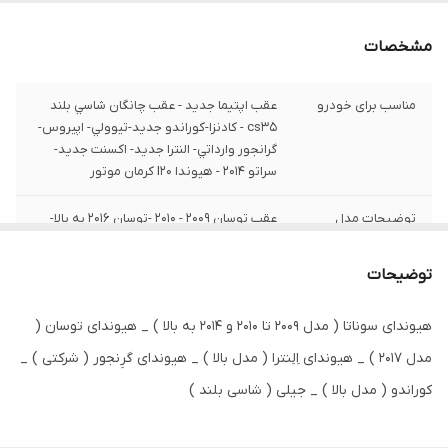
مشخصات
مناسب برای خودرو
عقب اپتيما جديد - عقب چانگان شاسي بلند
cs35 - کادنزا-کوراندو جديد-تيوولي- اپيروس-
گرانجور وارداتي- النترا جديد- اکسنت جديد-
سراتو 2014 - هيوندا I20 کرمان موتور
توضیحات مدل
عقب توسان 2009 - 2010 -توسان 2016 به بالا-
خودرو
عقب سوناتا 2009 - 2010 - عقب ولستر
توضیحات
جنس
صادراتی
هیوندای سوناتا ( مدل ۲۰۰۹ تا ۲۰۱۰ و ۲۰۱۴ به بالا ) _ هیوندای توسان (
مدل ۲۰۱۷ ) _ هیوندای اِلِنترا ( مدل بالا ) _ هیوندای گرِنجور ( شرکتی ) _
کوراندو ( مدل بالا ) _ جیلی ( شاسی بلند )