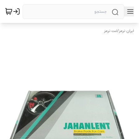
ایران ترمز
/
لنت ترمز