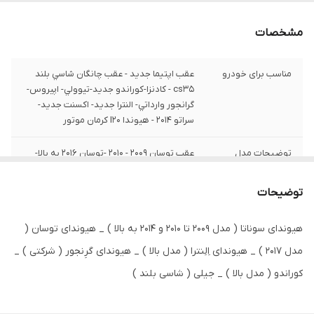
مشخصات
مناسب برای خودرو
عقب اپتيما جديد - عقب چانگان شاسي بلند
cs35 - کادنزا-کوراندو جديد-تيوولي- اپيروس-
گرانجور وارداتي- النترا جديد- اکسنت جديد-
سراتو 2014 - هيوندا I20 کرمان موتور
توضیحات مدل
عقب توسان 2009 - 2010 -توسان 2016 به بالا-
خودرو
عقب سوناتا 2009 - 2010 - عقب ولستر
توضیحات
جنس
صادراتی
هیوندای سوناتا ( مدل ۲۰۰۹ تا ۲۰۱۰ و ۲۰۱۴ به بالا ) _ هیوندای توسان (
مدل ۲۰۱۷ ) _ هیوندای اِلِنترا ( مدل بالا ) _ هیوندای گرِنجور ( شرکتی ) _
کوراندو ( مدل بالا ) _ جیلی ( شاسی بلند )