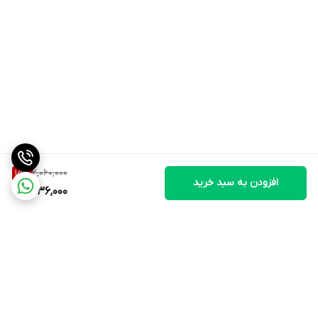
2,060,000
15
%
افزودن به سبد خرید
1,736,000
برگشت به بالا