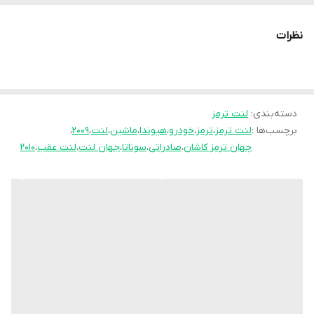
نظرات
دسته‌بندی
:
لنت ترمز
برچسب‌ها :
لنت ترمز
،
ترمز
،
خودرو
،
هیوندا
،
ماشین
،
لنت
،
2009
،
جهان ترمز کاشان
،
صادراتی
،
سوناتا
،
جهان لنت
،
لنت عقب
،
2010