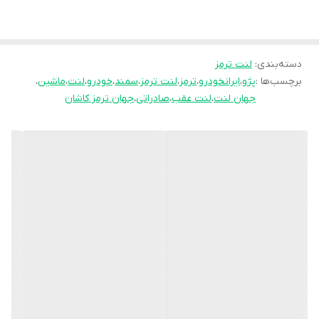
انحصاری
pk
تولید نموده و موفق شده تا عملکرد
جشمگیر و رضایت بخشی را ارائه نماید. محصلول
تولید شده موفق به جلب رضایت حداکثری
دسته‌بندی
:
لنت ترمز
برچسب‌ها :
پژو
،
ایرانخودرو
،
ترمز
،
لنت ترمز
،
سمند
،
خودرو
،
لنت
،
ماشین
،
کاربران شده است به طوری پیمایش و عمر مفید
جهان لنت
،
لنت عقب
،
صادراتی
،
جهان ترمز کاشان
آن قابل قبول است و در زمان استفاده به هیچ
عنوان سوت نمی کشد و از همه مهمتر اینکه
راننده با اطمینان خاطر اقدام به ترمز گیری می
نماید.