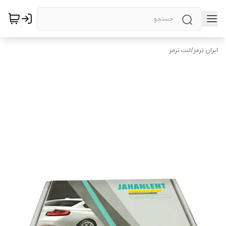
ایران ترمز
/
لنت ترمز