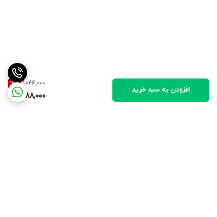
2,044,000
12
%
افزودن به سبد خرید
1,788,000
برگشت به بالا