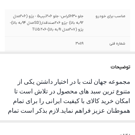
مناسب برای خودرو
جلو H30کراس- جلو 206تیپ5 - پژو (206مدل
92به بالا) -پژو 206صندقدار(SDمدل 94به بالا)-
پژو (207مدل 91به بالا)-TU5 206
شماره فنی
30119
جنس
صادراتی
توضیحات
مجموعه جهان لنت با در اختیار داشتن یکی از
متنوع ترین سبد های محصول در تلاش است تا
امکان خرید کالای با کیفیت ایرانی را برای تمام
هموطنان عزیز فراهم نماید.لازم بذکر است تمام
محصولات این مجموعه مورد تست و تایید
سازمان استاندارد قرار گرفته است. جهان لنت با