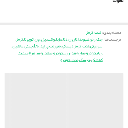
نظرات
نوآوری فرمولاسیون جدید محصول فوق را با نام
انحصاری
pk
تولید نموده و موفق شده تا عملکرد
جشمگیر و رضایت بخشی را ارائه نماید. محصلول
تولید شده موفق به جلب رضایت حداکثری
دسته‌بندی
:
لنت ترمز
برچسب‌ها :
جک
،
رنو
،
هیوندا
،
نارون
،
دنا
،
مزدا
،
وانت
،
پژو
،
ون
،
تویوتا
،
ترمز
،
کاربران شده است به طوری پیمایش و عمر مفید
سوزوکی
،
لنت ترمز
،
دیسکی
،
شورلت
،
پراید
،
L90
،
چینی
،
ماشین
،
آن قابل قبول است و در زمان استفاده به هیچ
ایرانخودرو
،
سایپا
،
مدیران خودرو
،
ساندرو
،
سیمرغ
،
سمند
،
عنوان سوت نمی کشد و از همه مهمتر اینکه
کفشکی
،
دیسک
،
لنت
،
خودرو
راننده با اطمینان خاطر اقدام به ترمز گیری می
نماید.