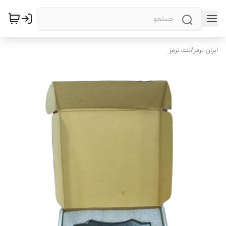
ایران ترمز
/
لنت ترمز