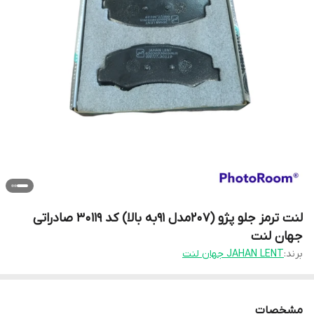
لنت ترمز جلو پژو (207مدل 91به بالا) کد 30119 صادراتی
جهان لنت
برند:
JAHAN LENT جهان لنت
مشخصات