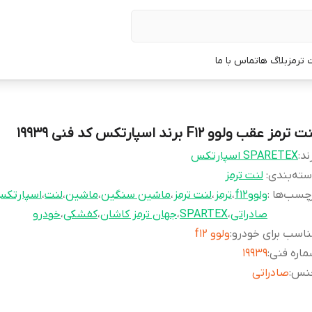
 ترمز
بلاگ ها
تماس با ما
 ترمز عقب ولوو F12 برند اسپارتکس کد فنی 19939
ند:
SPARETEX اسپارتکس
ته‌بندی
:
لنت ترمز
چسب‌ها :
ولووf12
،
ترمز
،
لنت ترمز
،
ماشین سنگین
،
ماشین
،
لنت
،
اسپارتک
صادراتی
،
SPARTEX
،
جهان ترمز کاشان
،
کفشکی
،
خودرو
اسب برای خودرو
:
ولوو f12
اره فنی
:
19939
نس
:
صادراتی