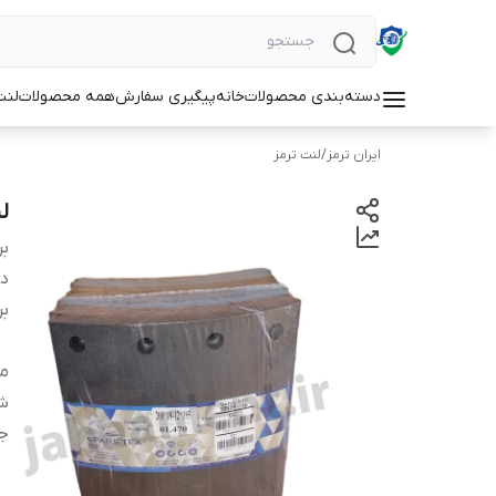
دسته‌بندی محصولات
خانه
پیگیری سفارش
همه محصولات
لنت
ایران ترمز
/
لنت ترمز
لنت
بر
دس
بر
من
شم
ج