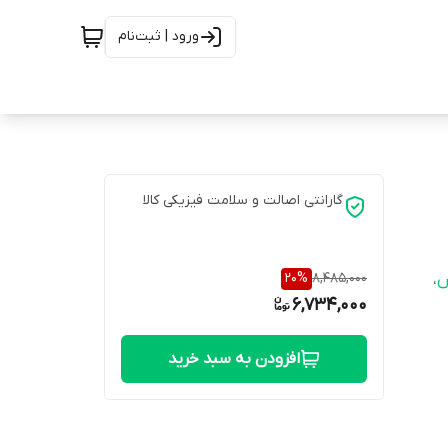
ورود | ثبت‌نام
گارانتی اصالت و سلامت فیزیکی کالا
20
%
8,485,000
س
،
6,734,000
افزودن به سبد خرید