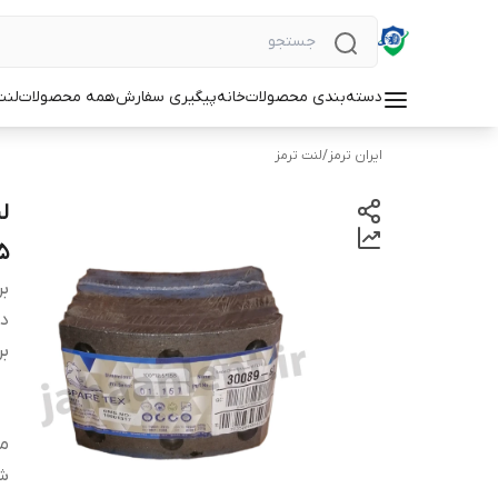
دسته‌بندی محصولات
خانه
پیگیری سفارش
همه محصولات
لنت
ایران ترمز
/
لنت ترمز
8.5 تن بر
بر
دس
بر
من
شم