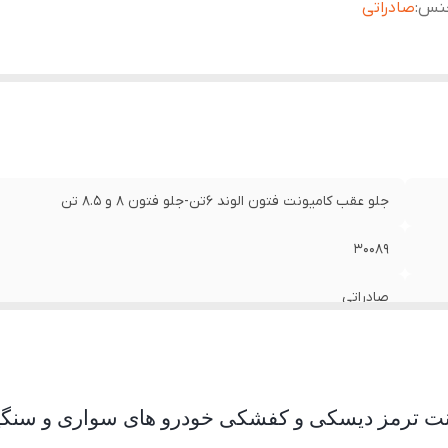
نس
:
صادراتی
جلو عقب کامیونت فتون الوند 6تن-جلو فتون 8 و 8.5 تن
30089
صادراتی
د لنت ترمز دیسکی و کفشکی خودرو های سواری و سنگی