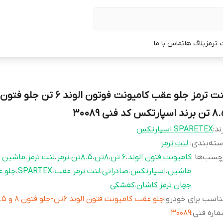
 ترمز
بلاگ ها
تماس با ما
ند اسپارتکس کد فنی 30089
ند:
SPARETEX اسپارتکس
ته‌بندی
:
لنت ترمز
چسب‌ها :
کامیونت فتون الوند
،
6 تن
،
8تن
،
8.5تن
،
ترمز
،
لنت ترمز
،
ماشین 
ماشین
،
اسپارتکس
،
صادراتی
،
لنت ترمز عقب
،
SPARTEX
،
جلو 
جهان ترمز کاشان
،
کفشکی
اسب برای خودرو
:
جلو عقب کامیونت فتون الوند 6تن-جلو فتون 8 و 8.5 تن
اره فنی
:
30089