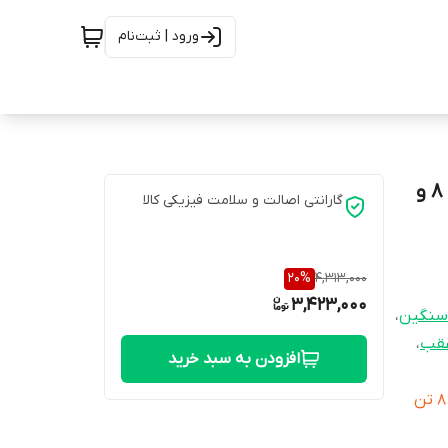
ورود | ثبت‌نام
لنت ترمز جلو عقب کامیونت فوتون الوند 6 تن جلو فتون 8 و
گارانتی اصالت و سلامت فیزیکی کالا
20
%
4,313,000
3,423,000
سنگین
،
عقب
،
افزودن به سبد خرید