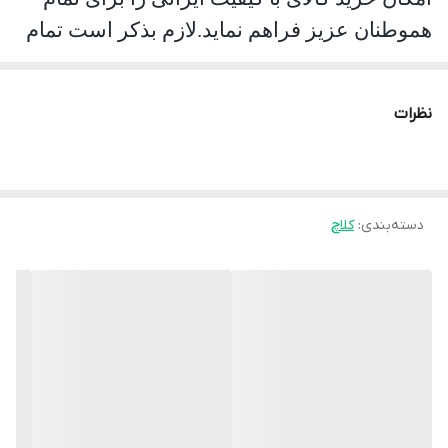
هموطنان عزیز فراهم نماید.لازم بذکر است تمام
محصولات این مجموعه مورد تست و تایید
سازمان استاندارد قرار گرفته است. جهان لنت با
نظرات
نوآوری فرمولاسیون جدید محصول فوق را با نام
انحصاری
pk
تولید نموده و موفق شده تا عملکرد
جشمگیر و رضایت بخشی را ارائه نماید. محصلول
تولید شده موفق به جلب رضایت حداکثری
دسته‌بندی
:
کلاچ
کاربران شده است به طوری پیمایش و عمر مفید
آن قابل قبول است و در زمان استفاده به هیچ
عنوان سوت نمی کشد و از همه مهمتر اینکه
راننده با اطمینان خاطر اقدام به ترمز گیری می
نماید.