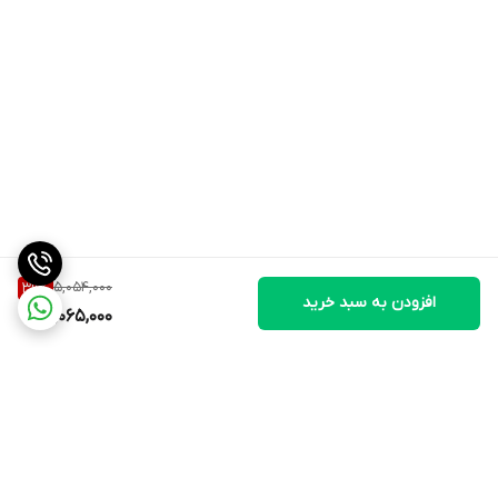
5,054,000
39
%
افزودن به سبد خرید
3,065,000
برگشت به بالا