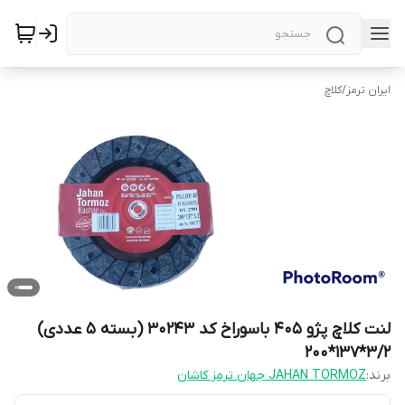
ایران ترمز
/
کلاچ
لنت کلاچ پژو 405 باسوراخ کد 30243 (بسته 5 عددی)
3/2*137*200
برند:
JAHAN TORMOZ جهان ترمز کاشان