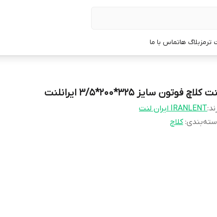
 ترمز
بلاگ ها
تماس با ما
ت کلاچ فوتون سایز 325*200*3/5 ایرانلنت
ند:
IRANLENT ایران لنت
ته‌بندی
:
کلاچ