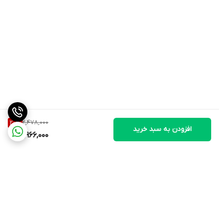
2,478,000
20
%
افزودن به سبد خرید
1,966,000
برگشت به بالا