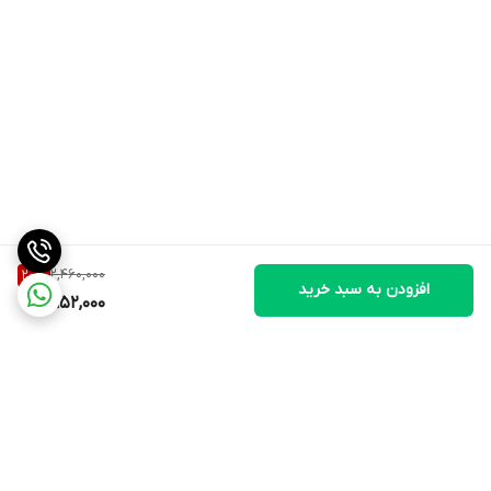
2,460,000
20
%
افزودن به سبد خرید
1,952,000
برگشت به بالا