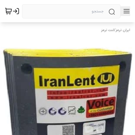
ایران ترمز
/
لنت ترمز