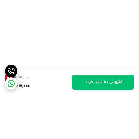
4,342,000
16
%
افزودن به سبد خرید
3,618,000
برگشت به بالا