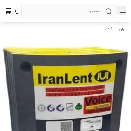
ایران ترمز
/
لنت ترمز